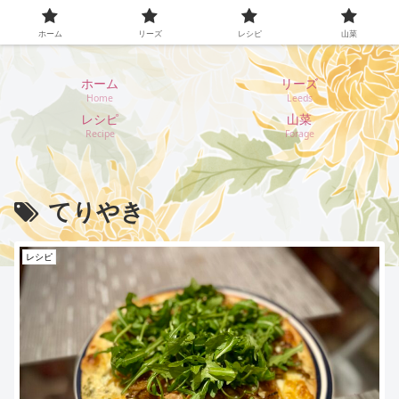
イギリス・リーズ暮らし
ホーム
リーズ
レシピ
山菜
ホーム
リーズ
Home
Leeds
レシピ
山菜
Recipe
Forage
てりやき
レシピ