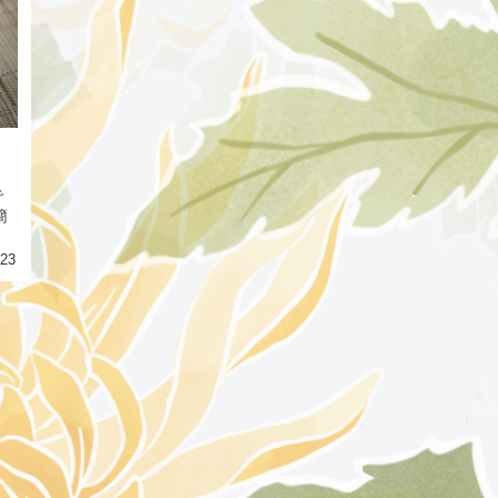
で
簡
.23