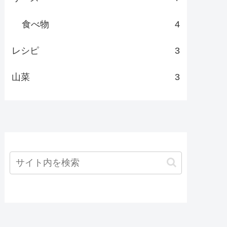
食べ物
4
レシピ
3
山菜
3