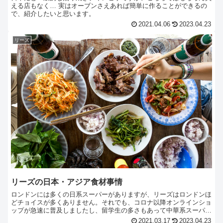
える店もなく… 実はオーブンさえあれば簡単に作ることができるの
で、紹介したいと思います。
2021.04.06
2023.04.23
リーズ
リーズの日本・アジア食材事情
ロンドンには多くの日系スーパーがありますが、リーズはロンドンほ
どチョイスが多くありません。それでも、コロナ以降オンラインショ
ップが急速に普及しましたし、留学生の多さもあって中華系スーパー
も非常に豊富です。ロンドンほどの便利さはありませんが、日本の食
2021.03.17
2023.04.23