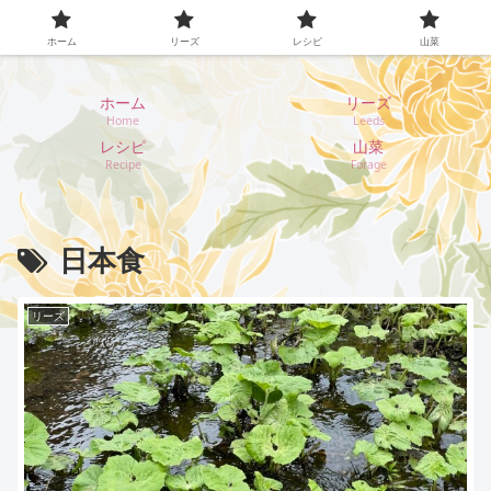
イギリス・リーズ暮らし
ホーム
リーズ
レシピ
山菜
ホーム
リーズ
Home
Leeds
レシピ
山菜
Recipe
Forage
日本食
リーズ