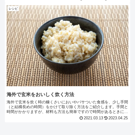
材を買い求められる場所を少しご紹介したいと思います。
レシピ
海外で玄米をおいしく炊く方法
海外で玄米を炊く時の糠くさいにおいやパサついた食感を、少し手間
（と結構長めの時間）をかけて取り除く方法をご紹介します。手間と
時間がかかりますが、材料も方法も簡単ですので時間があるときにぜ
ひ試してみてください。日本で玄米を食べているような気分になれま
2021.03.13
2023.04.25
す。