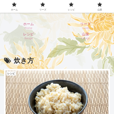
イギリス・リーズ暮らし
ホーム
リーズ
レシピ
山菜
ホーム
リーズ
Home
Leeds
レシピ
山菜
Recipe
Forage
炊き方
レシピ