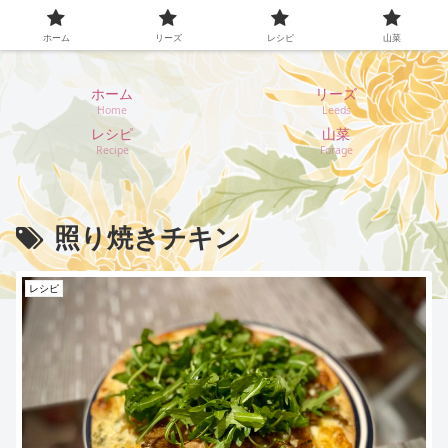
イギリス・リーズ暮らし
ホーム
リーズ
レシピ
山菜
ホーム
リーズ
Home
Leeds
レシピ
山菜
Recipe
Forage
照り焼きチキン
レシピ